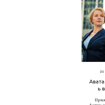
25
Авата
ь 
Прия