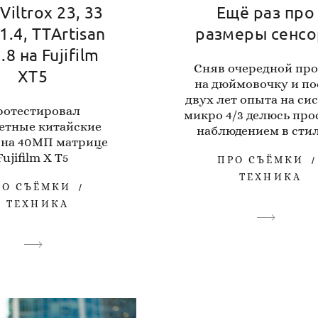
Viltrox 23, 33
Ещё раз про
1.4, TTArtisan
размеры сенсо
.8 на Fujifilm
Сняв очередной про
XT5
на дюймовочку и по
двух лет опыта на си
отестировал
микро 4/3 делюсь пр
етные китайские
наблюдением в стиле
 на 40МП матрице
Fujifilm X T5
ПРО СЪЁМКИ
ТЕХНИКА
РО СЪЁМКИ
ТЕХНИКА