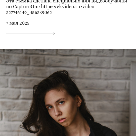
Эта съёмка сделана специально для видеообучалки
по CaptureOne https://vkvideo.ru/video-
227746149_456239062
7 мая 2025