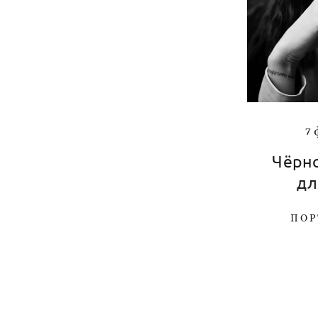
7
Чёрн
дл
ПОР