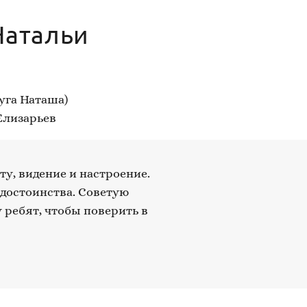
Натальи
руга Наташа)
Елизарьев
у, видение и настроение.
 достоинства. Советую
 ребят, чтобы поверить в