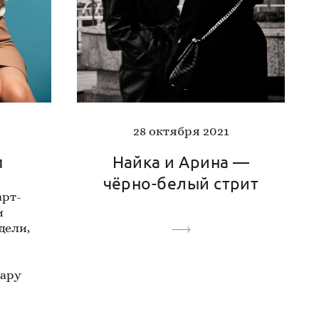
28 октября 2021
Найка и Арина —
п
чёрно-белый стрит
арт-
и
дели,
ару