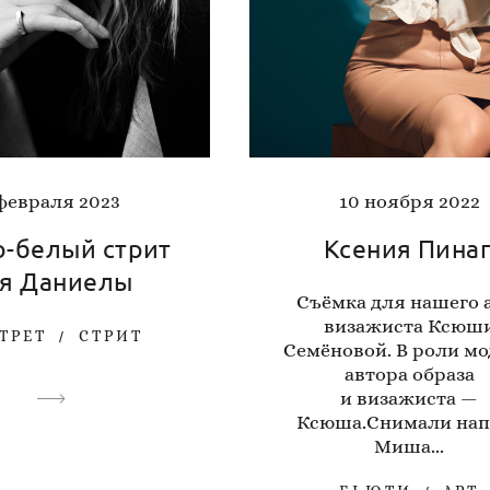
10 ноября 2022
 февраля 2023
Ксения Пина
о-белый стрит
я Даниелы
Съёмка для нашего 
визажиста Ксюш
ТРЕТ
СТРИТ
Семёновой. В роли мо
автора образа
и визажиста —
Ксюша.Снимали нап
Миша...